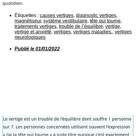
quotidien.
Étiquettes :
causes vertiges
,
diagnostic vertiges
,
magnétiseur
,
système vestibulaire
,
tête qui tourne
,
traitements vertiges
,
trouble de l’équilibre
,
vertige
,
vertige et anxiété
,
vertiges
,
vertiges maladies.
,
vertiges
neurologiques
Publié le
01/01/2022
Le vertige est un trouble de l’équilibre dont souffre 1 personne
sur 7. Les personnes concernées utilisent souvent l’expression
« J’ai la tête qui tourne » à juste titre puisque c’est exactement