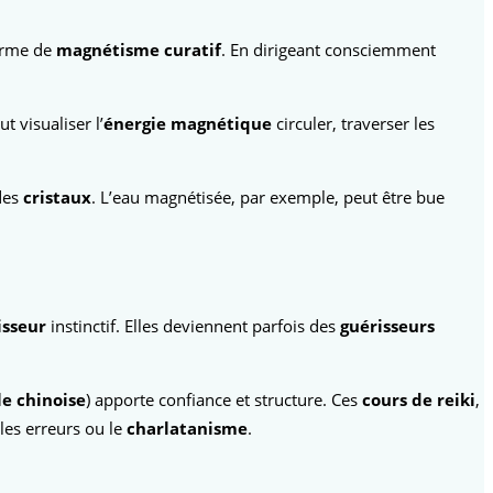
forme de
magnétisme curatif
. En dirigeant consciemment
 visualiser l’
énergie magnétique
circuler, traverser les
des
cristaux
. L’eau magnétisée, par exemple, peut être bue
isseur
instinctif. Elles deviennent parfois des
guérisseurs
le chinoise
) apporte confiance et structure. Ces
cours de reiki
,
 les erreurs ou le
charlatanisme
.