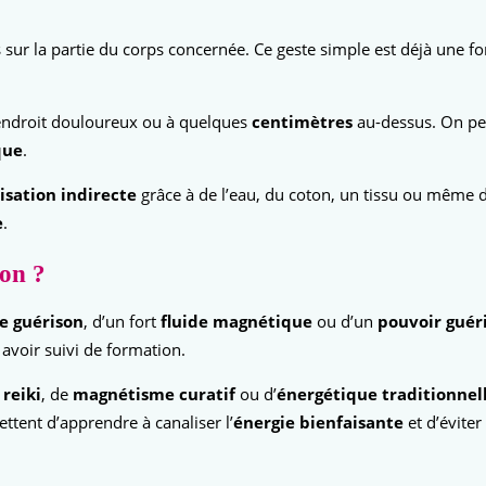
s sur la partie du corps concernée. Ce geste simple est déjà une 
endroit douloureux ou à quelques
centimètres
au-dessus. On peut
que
.
sation indirecte
grâce à de l’eau, du coton, un tissu ou même 
e
.
ion ?
e guérison
, d’un fort
fluide magnétique
ou d’un
pouvoir guér
avoir suivi de formation.
 reiki
, de
magnétisme curatif
ou d’
énergétique traditionnel
tent d’apprendre à canaliser l’
énergie bienfaisante
et d’éviter