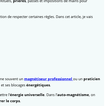
 Rituels,
prières
, passes et impositions de mains pour
tion de respecter certaines règles. Dans cet article, je vais
ine souvent un
magnétiseur professionnel
ou un
praticien
et ses blocages
énergétiques
.
ttre l’
énergie universelle
. Dans l’
auto-magnétisme
, on
rer le corps
.