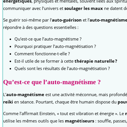
énergétiques
, physiques et mentales, souvent liées aux spiritu
communiquer avec l’univers et
soulager les maux
ne datent do
Se guérir soi-même par l’
auto-guérison
et l’
auto-magnétism
répondre à des questions essentielles :
Qu’est-ce que l’auto-magnétisme ?
Pourquoi pratiquer l’auto-magnétisation ?
Comment fonctionne-t-elle ?
Est-il utile de se former à cette
thérapie naturelle ?
Quels sont les résultats de l’auto-magnétisation ?
Qu’est-ce que l’auto-magnétisme ?
L’
auto-magnétisme
est une activité méconnue, mais profon
reiki
en séance. Pourtant, chaque être humain dispose du
pouv
Comme l’affirmait Einstein, « tout est vibration et énergie ». Le
utilise les mêmes outils que les
magnétiseurs
: souffle, passes