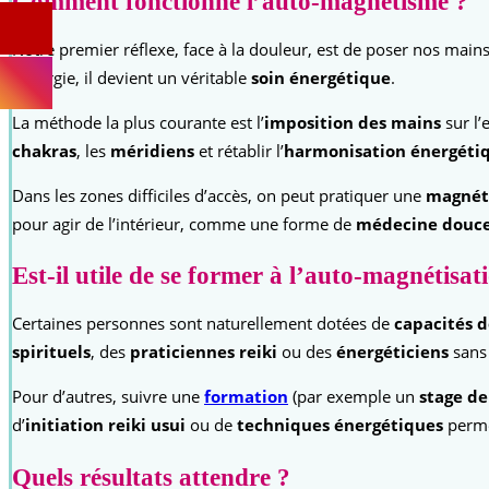
Comment fonctionne l’auto-magnétisme ?
Notre premier réflexe, face à la douleur, est de poser nos main
l’énergie, il devient un véritable
soin énergétique
.
La méthode la plus courante est l’
imposition des mains
sur l’
chakras
, les
méridiens
et rétablir l’
harmonisation énergéti
Dans les zones difficiles d’accès, on peut pratiquer une
magnéti
pour agir de l’intérieur, comme une forme de
médecine douc
Est-il utile de se former à l’auto-magnétisat
Certaines personnes sont naturellement dotées de
capacités d
spirituels
, des
praticiennes reiki
ou des
énergéticiens
sans 
Pour d’autres, suivre une
formation
(par exemple un
stage de
d’
initiation reiki usui
ou de
techniques énergétiques
permet
Quels résultats attendre ?