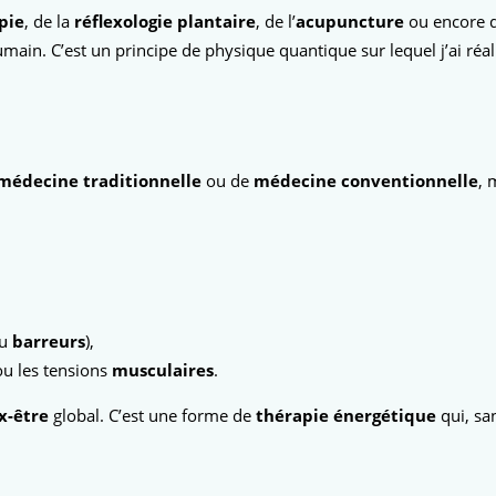
pie
, de la
réflexologie plantaire
, de l’
acupuncture
ou encore d
umain. C’est un principe de physique quantique sur lequel j’ai ré
médecine traditionnelle
ou de
médecine conventionnelle
, 
u
barreurs
),
u les tensions
musculaires
.
x-être
global. C’est une forme de
thérapie énergétique
qui, san