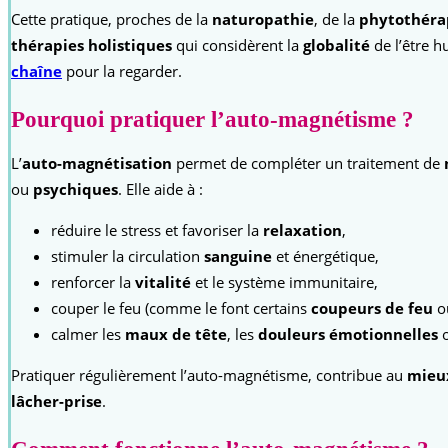
Cette pratique, proches de la
naturopathie
, de la
phytothéra
thérapies holistiques
qui considèrent la
globalité
de l’être h
chaîne
pour la regarder.
Pourquoi pratiquer l’auto-magnétisme ?
L’
auto-magnétisation
permet de compléter un traitement de
ou
psychiques
. Elle aide à :
réduire le stress et favoriser la
relaxation
,
stimuler la circulation
sanguine
et énergétique,
renforcer la
vitalité
et le système immunitaire,
couper le feu (comme le font certains
coupeurs de feu
o
calmer les
maux de tête
, les
douleurs émotionnelles
o
Pratiquer régulièrement l’auto-magnétisme, contribue au
mieu
lâcher-prise
.