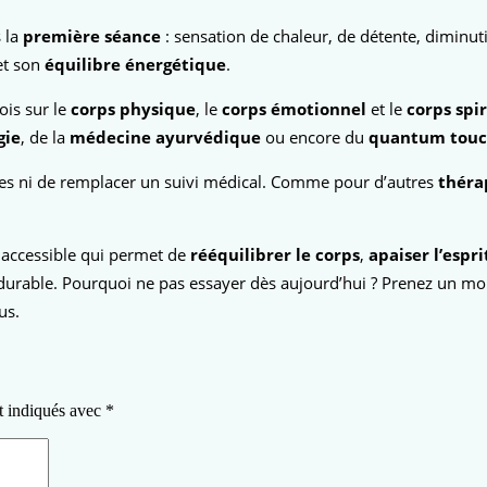
s la
première séance
: sensation de chaleur, de détente, diminu
t son
équilibre énergétique
.
fois sur le
corps physique
, le
corps émotionnel
et le
corps spir
gie
, de la
médecine ayurvédique
ou encore du
quantum tou
es ni de remplacer un suivi médical. Comme pour d’autres
théra
 accessible qui permet de
rééquilibrer le corps
,
apaiser l’espri
urable. Pourquoi ne pas essayer dès aujourd’hui ? Prenez un mo
us.
t indiqués avec
*