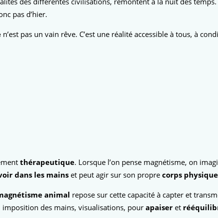
alités des différentes civilisations, remontent à la nuit des temps.
nc pas d’hier.
e
n’est pas un vain rêve. C’est une réalité accessible à tous, à condi
dément
thérapeutique
. Lorsque l’on pense magnétisme, on imag
oir dans les mains
et peut agir sur son propre
corps physique
magnétisme animal
repose sur cette capacité à capter et transme
, imposition des mains, visualisations, pour
apaiser
et
rééquilib