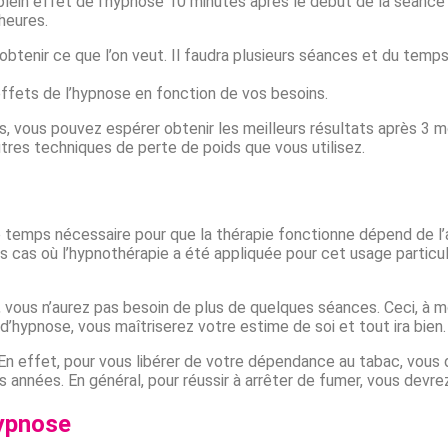
plein effet de l’hypnose 10 minutes après le début de la séance
heures.
r obtenir ce que l’on veut. Il faudra plusieurs séances et du t
 effets de l’hypnose en fonction de vos besoins.
, vous pouvez espérer obtenir les meilleurs résultats après 3 
res techniques de perte de poids que vous utilisez.
, le temps nécessaire pour que la thérapie fonctionne dépend de l
cas où l’hypnothérapie a été appliquée pour cet usage particulier
e, vous n’aurez pas besoin de plus de quelques séances. Ceci, à
hypnose, vous maîtriserez votre estime de soi et tout ira bien.
. En effet, pour vous libérer de votre dépendance au tabac, vou
s années. En général, pour réussir à arrêter de fumer, vous devr
ypnose