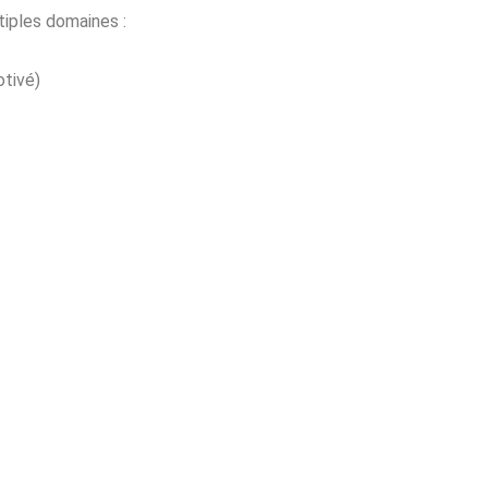
tiples domaines :
otivé)