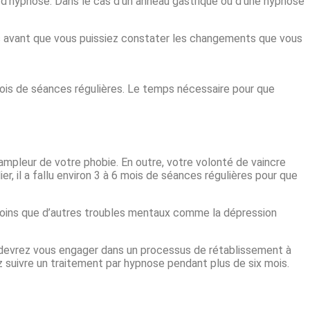
 d’hypnose. Dans le cas d’un anneau gastrique ou d’une hypnose
emps avant que vous puissiez constater les changements que vous
mois de séances régulières. Le temps nécessaire pour que
’ampleur de votre phobie. En outre, votre volonté de vaincre
, il a fallu environ 3 à 6 mois de séances régulières pour que
 moins que d’autres troubles mentaux comme la dépression
s devrez vous engager dans un processus de rétablissement à
ez suivre un traitement par hypnose pendant plus de six mois.