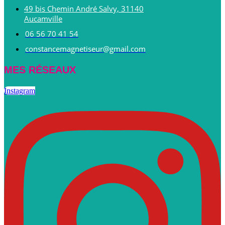
49 bis Chemin André Salvy, 31140
Aucamville
06 56 70 41 54
constancemagnetiseur@gmail.com
MES RÉSEAUX
Instagram