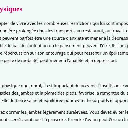
ysiques
ccepter de vivre avec les nombreuses restrictions qui lui sont im
ière prolongée dans les transports, au restaurant, au travail, dan
t. Ils peuvent parfois être une source d’anxiété et mener à la dép
sible, le bas de contention ou le pansement peuvent l’être. Ils son
e répercussion sur son entourage qui peut ressentir un épuiseme
ne perte de mobilité, peut mener à l’anxiété et la dépression.
 physique que moral, il est important de prévenir l’insuffisance 
scles des jambes et la plante des pieds, favorise la remontée du san
lle doit être saine et équilibrée pour éviter le surpoids et apport
z dormir les jambes légèrement surélevées. Vous devez éviter les 
ements serrés sont aussi à proscrire. Prendre l’avion peut être un f