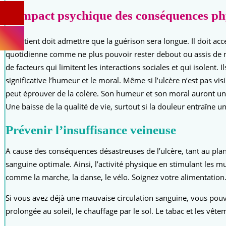
L’impact psychique des conséquences ph
Le patient doit admettre que la guérison sera longue. Il doit a
quotidienne comme ne plus pouvoir rester debout ou assis de man
de facteurs qui limitent les interactions sociales et qui isolen
significative l’humeur et le moral. Même si l’ulcère n’est pas vi
peut éprouver de la colère. Son humeur et son moral auront un
Une baisse de la qualité de vie, surtout si la douleur entraîne u
Prévenir l’insuffisance veineuse
A cause des conséquences désastreuses de l’ulcère, tant au plan
sanguine optimale. Ainsi, l’activité physique en stimulant les mu
comme la marche, la danse, le vélo. Soignez votre alimentation. E
Si vous avez déjà une mauvaise circulation sanguine, vous pouve
prolongée au soleil, le chauffage par le sol. Le tabac et les vêt