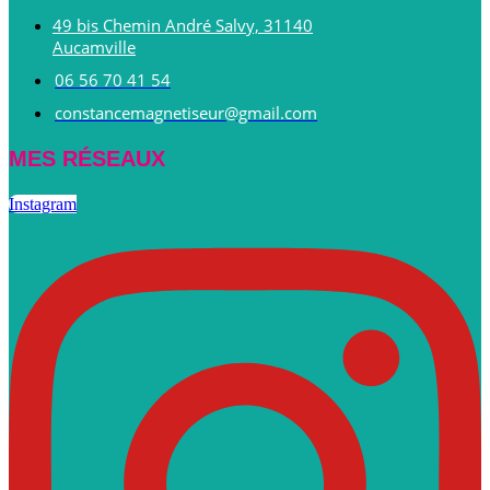
49 bis Chemin André Salvy, 31140
Aucamville
06 56 70 41 54
constancemagnetiseur@gmail.com
MES RÉSEAUX
Instagram