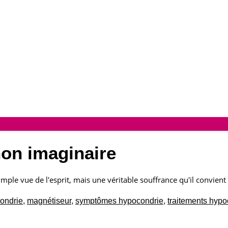
non imaginaire
mple vue de l'esprit, mais une véritable souffrance qu'il convient 
ondrie
,
magnétiseur
,
symptômes hypocondrie
,
traitements hypo