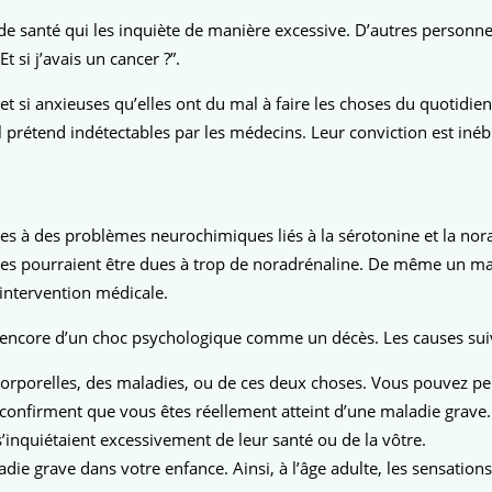
e santé qui les inquiète de manière excessive. D’autres person
t si j’avais un cancer ?”.
 si anxieuses qu’elles ont du mal à faire les choses du quotidie
rétend indétectables par les médecins. Leur conviction est inéb
ives à des problèmes neurochimiques liés à la sérotonine et la 
atoires pourraient être dues à trop de noradrénaline. De même un m
intervention médicale.
ou encore d’un choc psychologique comme un décès.
Les causes sui
porelles, des maladies, ou de ces deux choses. Vous pouvez pens
confirment que vous êtes réellement atteint d’une maladie grave.
inquiétaient excessivement de leur santé ou de la vôtre.
ie grave dans votre enfance. Ainsi, à l’âge adulte, les sensatio