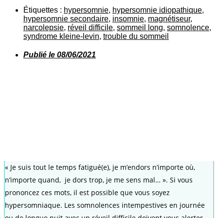
Étiquettes :
hypersomnie
,
hypersomnie idiopathique
,
hypersomnie secondaire
,
insomnie
,
magnétiseur
,
narcolepsie
,
réveil difficile
,
sommeil long
,
somnolence
,
syndrome kleine-levin
,
trouble du sommeil
Publié le
08/06/2021
« Je suis tout le temps fatigué(e), je m’endors n’importe où,
n’importe quand, je dors trop, je me sens mal… ». Si vous
prononcez ces mots, il est possible que vous soyez
hypersomniaque. Les somnolences intempestives en journée
ou de longue nuit avec un réveil difficile doivent vous alerter.