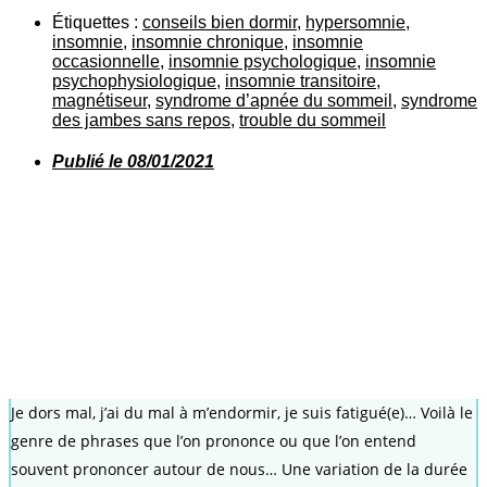
Étiquettes :
conseils bien dormir
,
hypersomnie
,
insomnie
,
insomnie chronique
,
insomnie
occasionnelle
,
insomnie psychologique
,
insomnie
psychophysiologique
,
insomnie transitoire
,
magnétiseur
,
syndrome d’apnée du sommeil
,
syndrome
des jambes sans repos
,
trouble du sommeil
Publié le
08/01/2021
Je dors mal, j’ai du mal à m’endormir, je suis fatigué(e)… Voilà le
genre de phrases que l’on prononce ou que l’on entend
souvent prononcer autour de nous… Une variation de la durée