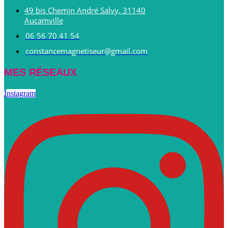
49 bis Chemin André Salvy, 31140
Aucamville
06 56 70 41 54
constancemagnetiseur@gmail.com
MES RÉSEAUX
Instagram