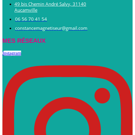
49 bis Chemin André Salvy, 31140
Aucamville
06 56 70 41 54
constancemagnetiseur@gmail.com
MES RÉSEAUX
Instagram