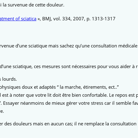
 la survenue de cette douleur.
atment of sciatica
», BMJ, vol. 334,‎ 2007, p. 1313-1317
venue d’une sciatique mais sachez qu’une consultation médicale s
une sciatique, ces mesures sont nécessaires pour vous aider à re
s lourds.
physiques doux et adaptés “ la marche, étirements, ect..”
l est à noter que votre lit doit être bien confortable. Le repos es
ire !”. Essayer néanmoins de mieux gérer votre stress car il semble f
e.
r des douleurs mais en aucun cas; il ne remplace la consultation c