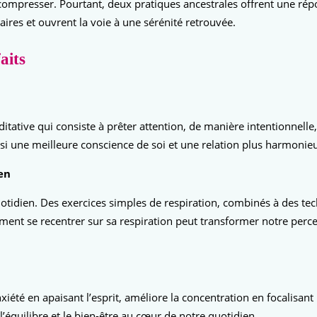
mpresser. Pourtant, deux pratiques ancestrales offrent une répon
es et ouvrent la voie à une sérénité retrouvée.
aits
ditative qui consiste à prêter attention, de manière intentionnell
nsi une meilleure conscience de soi et une relation plus harmoni
en
tidien. Des exercices simples de respiration, combinés à des tech
nt se recentrer sur sa respiration peut transformer notre perc
’anxiété en apaisant l’esprit, améliore la concentration en focalisa
l’équilibre et le bien-être au cœur de notre quotidien.